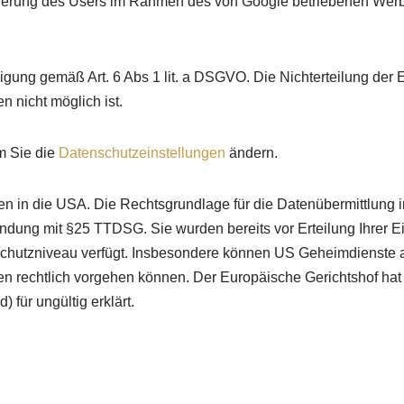
fizierung des Users im Rahmen des von Google betriebenen We
ligung gemäß Art. 6 Abs 1 lit. a DSGVO. Die Nichterteilung der E
 nicht möglich ist.
em Sie die
Datenschutzeinstellungen
ändern.
 in die USA. Die Rechtsgrundlage für die Datenübermittlung in
indung mit §25 TTDSG. Sie wurden bereits vor Erteilung Ihrer Ei
hutzniveau verfügt. Insbesondere können US Geheimdienste au
en rechtlich vorgehen können. Der Europäische Gerichtshof ha
 für ungültig erklärt.