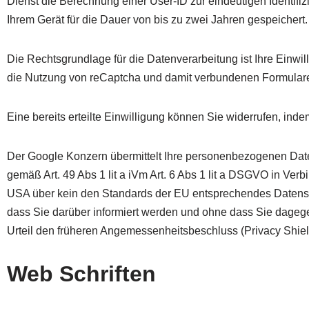
Dienst die Berechnung einer User-ID zur eindeutigen Identi
Ihrem Gerät für die Dauer von bis zu zwei Jahren gespeichert.
Die Rechtsgrundlage für die Datenverarbeitung ist Ihre Einwil
die Nutzung von reCaptcha und damit verbundenen Formularen
Eine bereits erteilte Einwilligung können Sie widerrufen, ind
Der Google Konzern übermittelt Ihre personenbezogenen Daten
gemäß Art. 49 Abs 1 lit a iVm Art. 6 Abs 1 lit a DSGVO in Verb
USA über kein den Standards der EU entsprechendes Datensc
dass Sie darüber informiert werden und ohne dass Sie dageg
Urteil den früheren Angemessenheitsbeschluss (Privacy Shield)
Web Schriften