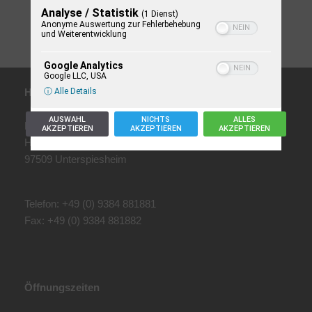
Analyse / Statistik
(1 Dienst)
JETZT ANFRAGEN
Anonyme Auswertung zur Fehlerbehebung
und Weiterentwicklung
Google Analytics
Google LLC, USA
ⓘ Alle Details
Hauptstandort
AUSWAHL
NICHTS
ALLES
Holzwerke Gleitsmann GmbH
AKZEPTIEREN
AKZEPTIEREN
AKZEPTIEREN
Hirtenweg 8
97509 Unterspiesheim
Telefon: +49 (0) 9384 881881
Fax: +49 (0) 9384 881882
Öffnungszeiten