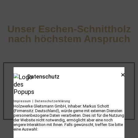
Unser Eschen-Schnittholz
nach höchstem Anspruch
Art
Schnittholz/Brettware – unbesäumt
Datenschutz
Qualität
A – AB, BC
Impressum
|
Datenschutzerklärung
Stärke in
Holzwerke Gleitsmann GmbH, Inhaber: Markus Schott
26-32-35-40-52-65
mm
(Firmensitz: Deutschland), würde gerne mit externen Diensten
personenbezogene Daten verarbeiten. Dies ist für die Nutzung
der Website nicht notwendig, ermöglicht aber eine noch
engere Interaktion mit Ihnen. Falls gewünscht, treffen Sie bitte
eine Auswahl: